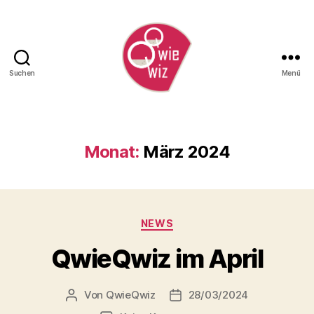
Suchen
Menü
QwieQwiz
Monat:
März 2024
Kategorien
NEWS
QwieQwiz im April
Von
QwieQwiz
28/03/2024
Beitragsautor
Veröffentlichungsdatum