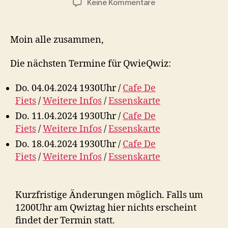
zu
Keine Kommentare
QwieQwiz
im
April
Moin alle zusammen,
Die nächsten Termine für QwieQwiz:
Do. 04.04.2024 1930Uhr /
Cafe De
Fiets
/
Weitere Infos
/
Essenskarte
Do. 11.04.2024 1930Uhr /
Cafe De
Fiets
/
Weitere Infos
/
Essenskarte
Do. 18.04.2024 1930Uhr /
Cafe De
Fiets
/
Weitere Infos
/
Essenskarte
Kurzfristige Änderungen möglich. Falls um
1200Uhr am Qwiztag hier nichts erscheint
findet der Termin statt.