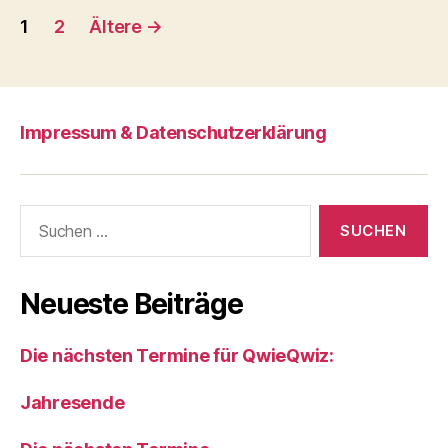
Seitennummerierung
1
2
Ältere
→
der
Beiträge
Impressum & Datenschutzerklärung
Suchen
nach:
Neueste Beiträge
Die nächsten Termine für QwieQwiz:
Jahresende