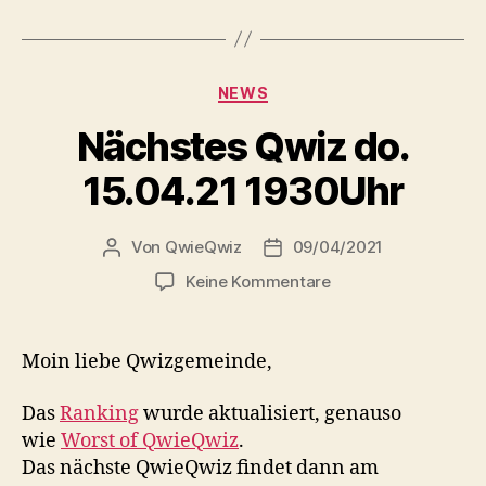
Kategorien
NEWS
Nächstes Qwiz do.
15.04.21 1930Uhr
Von
QwieQwiz
09/04/2021
Beitragsautor
Veröffentlichungsdatum
zu
Keine Kommentare
Nächstes
Qwiz
do.
Moin liebe Qwizgemeinde,
15.04.21
1930Uhr
Das
Ranking
wurde aktualisiert, genauso
wie
Worst of QwieQwiz
.
Das nächste QwieQwiz findet dann am