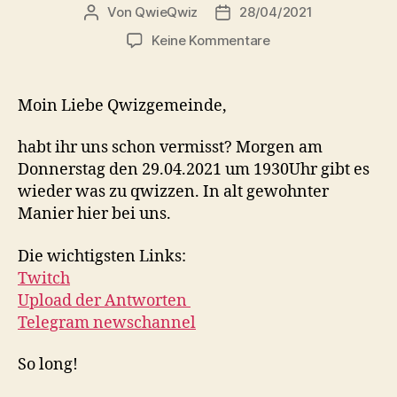
Von
QwieQwiz
28/04/2021
Beitragsautor
Veröffentlichungsdatum
zu
Keine Kommentare
Qwiz
am
Do
Moin Liebe Qwizgemeinde,
29.04.21
1930Uhr
habt ihr uns schon vermisst? Morgen am
Donnerstag den 29.04.2021 um 1930Uhr gibt es
wieder was zu qwizzen. In alt gewohnter
Manier hier bei uns.
Die wichtigsten Links:
Twitch
Upload der Antworten
Telegram newschannel
So long!