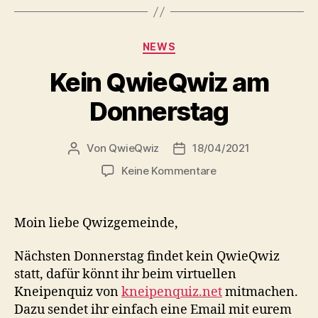
Kategorien
NEWS
Kein QwieQwiz am
Donnerstag
Von
QwieQwiz
18/04/2021
Beitragsautor
Veröffentlichungsdatum
zu
Keine Kommentare
Kein
QwieQwiz
am
Moin liebe Qwizgemeinde,
Donnerstag
Nächsten Donnerstag findet kein QwieQwiz
statt, dafür könnt ihr beim virtuellen
Kneipenquiz von
kneipenquiz.net
mitmachen.
Dazu sendet ihr einfach eine Email mit eurem